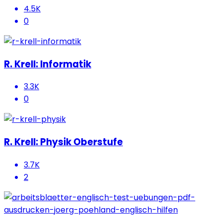
4.5K
0
R. Krell: Informatik
3.3K
0
R. Krell: Physik Oberstufe
3.7K
2